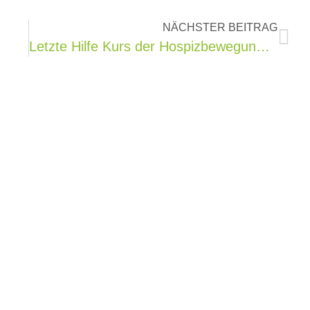
NÄCHSTER BEITRAG
Letzte Hilfe Kurs der Hospizbewegung Kreis Göppingen
Impressum
Datenschutzerklärung
Cookie
Richtlinien
Sitemap