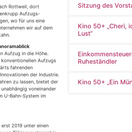
Sitzung des Vors
ach Rottweil, dort
senkrupp Aufzugs-
gen, wo für uns eine
Kino 50+ „Cheri, 
 unternehmen wir auf dem
Lust“
kahn.
anoramablick
en Aufzug in die Höhe.
Einkommensteuerer
 konventionellen Aufzugs
Ruheständler
wärts fahrenden
nnovationen der Industrie.
Kino 50+ „Ein Mü
hren zu lassen, bietet der
n unabhängig voneinander
inem U-Bahn-System im
erst 2019 unter einen