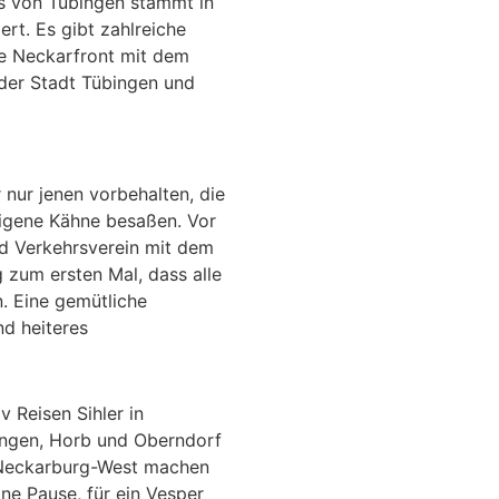
s von Tübingen stammt in
ert. Es gibt zahlreiche
e Neckarfront mit dem
 der Stadt Tübingen und
nur jenen vorbehalten, die
igene Kähne besaßen. Vor
nd Verkehrsverein mit dem
 zum ersten Mal, dass alle
. Eine gemütliche
nd heiteres
v Reisen Sihler in
lingen, Horb und Oberndorf
e Neckarburg-West machen
ne Pause, für ein Vesper