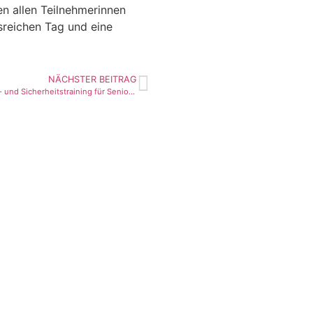
en allen Teilnehmerinnen
sreichen Tag und eine
NÄCHSTER BEITRAG
Verhaltens- und Sicherheitstraining für Seniorinnen und Senioren
Impressum
Datenschutzerklärung
Cookie Richtlinien
Sitemap