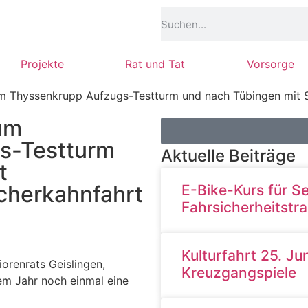
Projekte
Rat und Tat
Vorsorge
um Thyssenkrupp Aufzugs-Testturm und nach Tübingen mit 
um
s-Testturm
Aktuelle Beiträge
t
cherkahnfahrt
E-Bike-Kurs für S
Fahrsicherheitstra
Kulturfahrt 25. J
orenrats Geislingen,
Kreuzgangspiele
sem Jahr noch einmal eine