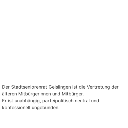
GEMEINSAM FÜR
EINE BESSERE
LEBENSQUALITÄT
Der Stadtseniorenrat Geislingen ist die Vertretung der
älteren Mitbürgerinnen und Mitbürger.
Er ist unabhängig, parteipolitisch neutral und
konfessionell ungebunden.
Werden Sie Mitglied im