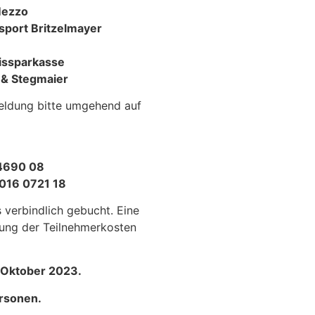
Mezzo
rsport Britzelmayer
eissparkasse
 & Stegmaier
eldung bitte umgehend auf
4690 08
016 0721 18
s verbindlich gebucht. Eine
tung der Teilnehmerkosten
 Oktober 2023.
ersonen.