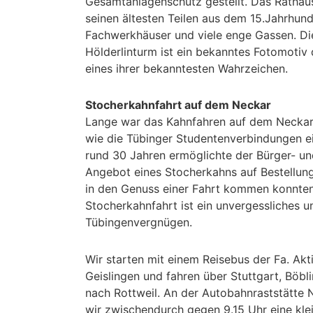
Gesamtanlagenschutz gestellt. Das Rathau
seinen ältesten Teilen aus dem 15.Jahrhund
Fachwerkhäuser und viele enge Gassen. Di
Hölderlinturm ist ein bekanntes Fotomotiv
eines ihrer bekanntesten Wahrzeichen.
Stocherkahnfahrt auf dem Neckar
Lange war das Kahnfahren auf dem Neckar 
wie die Tübinger Studentenverbindungen e
rund 30 Jahren ermöglichte der Bürger- u
Angebot eines Stocherkahns auf Bestellung
in den Genuss einer Fahrt kommen konnten
Stocherkahnfahrt ist ein unvergessliches u
Tübingenvergnügen.
Wir starten mit einem Reisebus der Fa. Akti
Geislingen und fahren über Stuttgart, Böb
nach Rottweil. An der Autobahnraststätt
wir zwischendurch gegen 9.15 Uhr eine klei