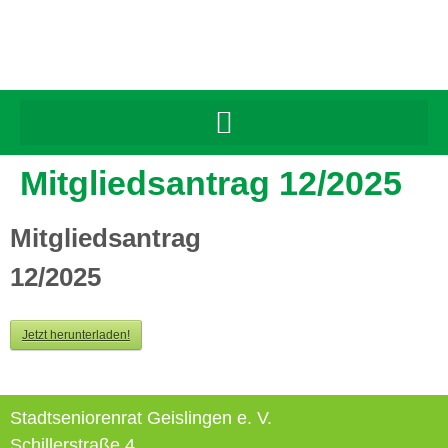
Inhalt
springen
Mitgliedsantrag 12/2025
Mitgliedsantrag
12/2025
Jetzt herunterladen!
Stadtseniorenrat Geislingen e. V.
Schillerstraße 4