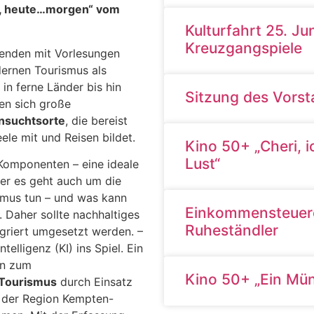
n, heute…morgen“ vom
Kulturfahrt 25. J
Kreuzgangspiele
renden mit Vorlesungen
ernen Tourismus als
in ferne Länder bis hin
Sitzung des Vors
en sich große
nsuchtsorte
, die bereist
ele mit und Reisen bildet.
Kino 50+ „Cheri, 
Lust“
 Komponenten – eine ideale
er es geht auch um die
smus tun – und was kann
Einkommensteuerer
. Daher sollte nachhaltiges
Ruheständler
griert umgesetzt werden. –
lligenz (KI) ins Spiel. Ein
en zum
Kino 50+ „Ein Mü
 Tourismus
durch Einsatz
n der Region Kempten-