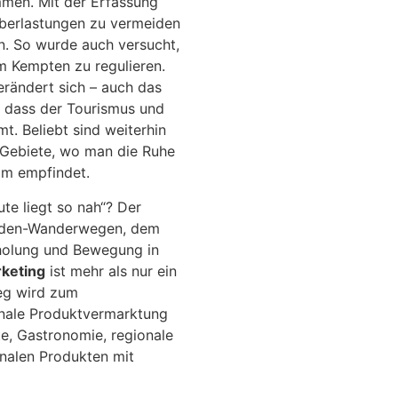
men. Mit der Erfassung
Überlastungen zu vermeiden
n. So wurde auch versucht,
m Kempten zu regulieren.
rändert sich – auch das
, dass der Tourismus und
t. Beliebt sind weiterhin
h Gebiete, wo man die Ruhe
am empfindet.
te liegt so nah“? Der
aden-Wanderwegen, dem
holung und Bewegung in
keting
ist mehr als nur ein
weg wird zum
onale Produktvermarktung
e, Gastronomie, regionale
onalen Produkten mit