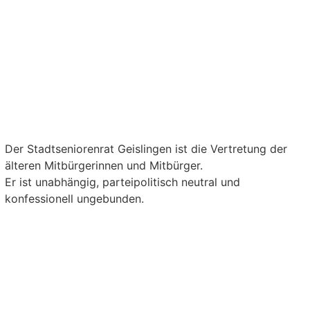
GEMEINSAM FÜR
EINE BESSERE
LEBENSQUALITÄT
Der Stadtseniorenrat Geislingen ist die Vertretung der
älteren Mitbürgerinnen und Mitbürger.
Er ist unabhängig, parteipolitisch neutral und
konfessionell ungebunden.
Werden Sie Mitglied im
Stadtseniorenrat und
genießen viele Vorteile