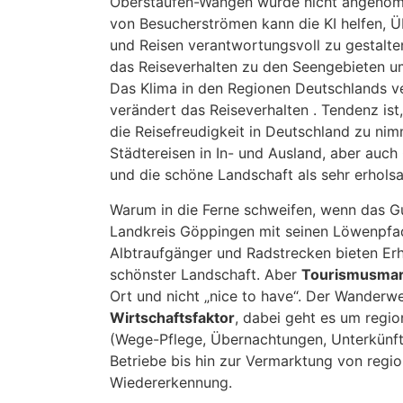
Oberstaufen-Wangen wurde nicht angenom
von Besucherströmen kann die KI helfen, 
und Reisen verantwortungsvoll zu gestalte
das Reiseverhalten zu den Seengebieten u
Das Klima in den Regionen Deutschlands ve
verändert das Reiseverhalten . Tendenz ist
die Reisefreudigkeit in Deutschland zu nimm
Städtereisen in In- und Ausland, aber auc
und die schöne Landschaft als sehr erhols
Warum in die Ferne schweifen, wenn das Gu
Landkreis Göppingen mit seinen Löwenpf
Albtraufgänger und Radstrecken bieten Er
schönster Landschaft. Aber
Tourismusmar
Ort und nicht „nice to have“. Der Wander
Wirtschaftsfaktor
, dabei geht es um regi
(Wege-Pflege, Übernachtungen, Unterkünft
Betriebe bis hin zur Vermarktung von regi
Wiedererkennung.