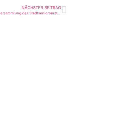
NÄCHSTER BEITRAG
Mitgliederversammlung des Stadtseniorenrates Geislingen e. V.
Impressum
Datenschutzerklärung
Cookie Richtlinien
Sitemap